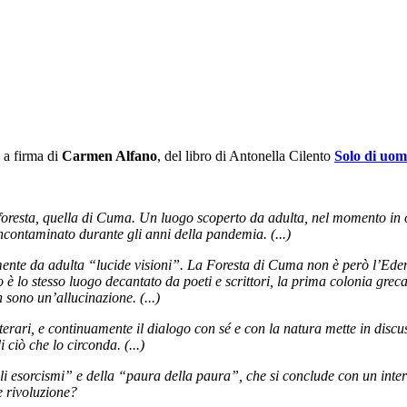
a firma di
Carmen Alfano
, del libro di Antonella Cilento
Solo di uom
oresta, quella di Cuma. Un luogo scoperto da adulta, nel momento in cui 
incontaminato durante gli anni della pandemia. (...)
ente da adulta “lucide visioni”. La Foresta di Cuma non è però l’Eden d
è lo stesso luogo decantato da poeti e scrittori, la prima colonia greca 
 sono un’allucinazione. (...)
tterari, e continuamente il dialogo con sé e con la natura mette in discu
iò che lo circonda. (...)
gli esorcismi” e della “paura della paura”, che si conclude con un int
e rivoluzione?