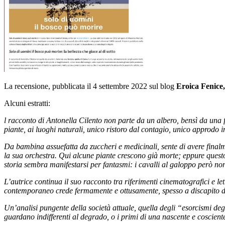
La recensione, pubblicata il 4 settembre 2022 sul blog
Eroica Fenice,
Alcuni estratti:
l racconto di Antonella Cilento non parte da un albero, bensì da una f
piante, ai luoghi naturali, unico ristoro dal contagio, unico approdo 
Da bambina assuefatta da zuccheri e medicinali, sente di avere finalm
la sua orchestra. Qui alcune piante crescono già morte; eppure questo 
storia sembra manifestarsi per fantasmi: i cavalli al galoppo però non
L’autrice continua il suo racconto tra riferimenti cinematografici e le
contemporaneo crede fermamente e ottusamente, spesso a discapito di c
Un’analisi pungente della società attuale, quella degli “esorcismi de
guardano indifferenti al degrado, o i primi di una nascente e coscient