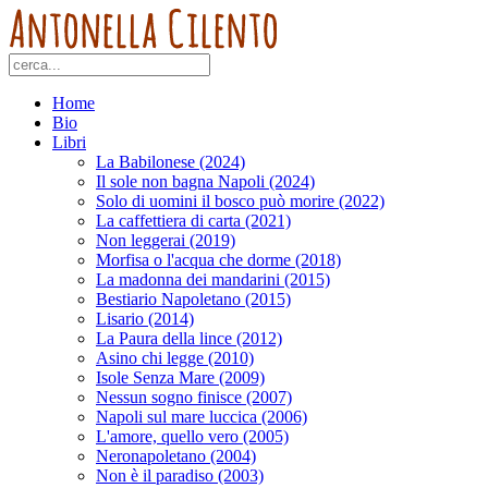
Home
Bio
Libri
La Babilonese (2024)
Il sole non bagna Napoli (2024)
Solo di uomini il bosco può morire (2022)
La caffettiera di carta (2021)
Non leggerai (2019)
Morfisa o l'acqua che dorme (2018)
La madonna dei mandarini (2015)
Bestiario Napoletano (2015)
Lisario (2014)
La Paura della lince (2012)
Asino chi legge (2010)
Isole Senza Mare (2009)
Nessun sogno finisce (2007)
Napoli sul mare luccica (2006)
L'amore, quello vero (2005)
Neronapoletano (2004)
Non è il paradiso (2003)