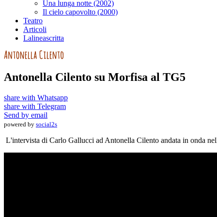
Una lunga notte (2002)
Il cielo capovolto (2000)
Teatro
Articoli
Lalineascritta
Antonella Cilento su Morfisa al TG5
share with Whatsapp
share with Telegram
Send by email
powered by
social2s
L'intervista di Carlo Gallucci ad Antonella Cilento andata in onda nel