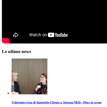
Le ultime news
Videointervista di Antonella Cilento a Sistema MeD - Oltre la scena