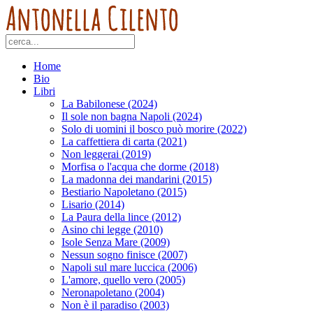
Home
Bio
Libri
La Babilonese (2024)
Il sole non bagna Napoli (2024)
Solo di uomini il bosco può morire (2022)
La caffettiera di carta (2021)
Non leggerai (2019)
Morfisa o l'acqua che dorme (2018)
La madonna dei mandarini (2015)
Bestiario Napoletano (2015)
Lisario (2014)
La Paura della lince (2012)
Asino chi legge (2010)
Isole Senza Mare (2009)
Nessun sogno finisce (2007)
Napoli sul mare luccica (2006)
L'amore, quello vero (2005)
Neronapoletano (2004)
Non è il paradiso (2003)