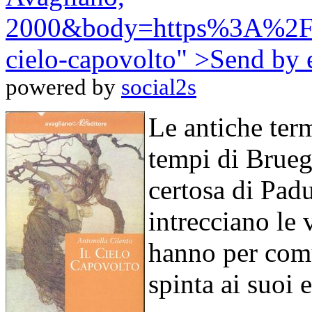
2000&body=https%3A%2F%2
cielo-capovolto" >
Send by 
powered by
social2s
Le antiche term
tempi di Bruegh
certosa di Padu
intrecciano le 
hanno per comu
spinta ai suoi 