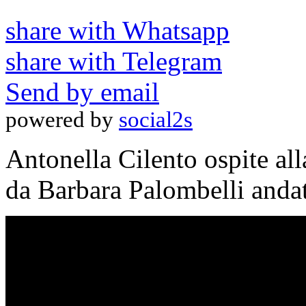
share with Whatsapp
share with Telegram
Send by email
powered by
social2s
Antonella Cilento ospite all
da Barbara Palombelli andat