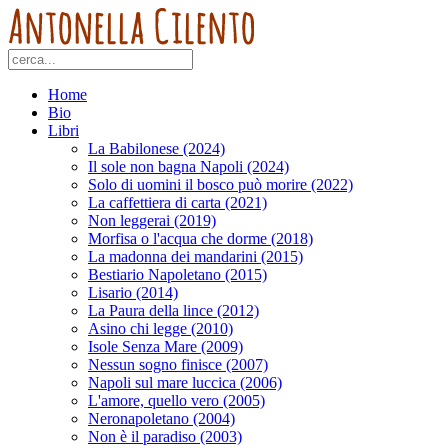
Home
Bio
Libri
La Babilonese (2024)
Il sole non bagna Napoli (2024)
Solo di uomini il bosco può morire (2022)
La caffettiera di carta (2021)
Non leggerai (2019)
Morfisa o l'acqua che dorme (2018)
La madonna dei mandarini (2015)
Bestiario Napoletano (2015)
Lisario (2014)
La Paura della lince (2012)
Asino chi legge (2010)
Isole Senza Mare (2009)
Nessun sogno finisce (2007)
Napoli sul mare luccica (2006)
L'amore, quello vero (2005)
Neronapoletano (2004)
Non è il paradiso (2003)