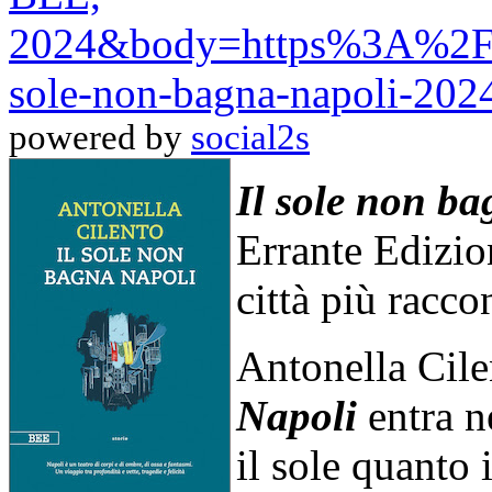
2024&body=https%3A%2F%2
sole-non-bagna-napoli-202
powered by
social2s
Il sole non b
Errante Edizion
città più racco
Antonella Cile
Napoli
entra n
il sole quanto