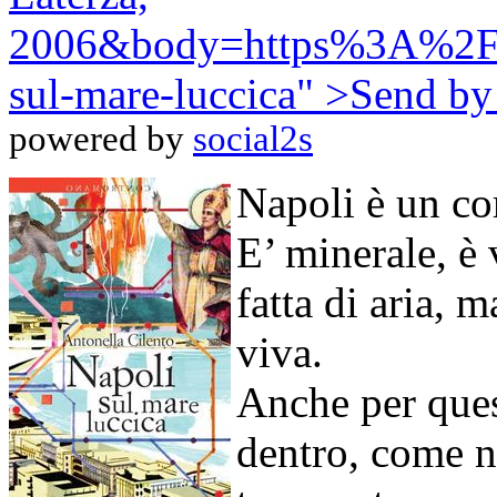
2006&body=https%3A%2F%2
sul-mare-luccica" >
Send by
powered by
social2s
Napoli è un co
E’ minerale, è 
fatta di aria, 
viva.
Anche per ques
dentro, come ne