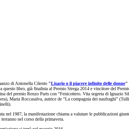
manzo di Antonella Cilento
"
Lisario o il piacere infinito delle donne
"
 a questo libro, già finalista al Premio Strega 2014 e vincitore del Prem
ina del premio Renzo Paris con “Fenicottero. Vita segreta di Ignazio Si
era), Maria Roccasalva, autrice de “La compagnia dei naufraghi” (Tull
inelli).
ta nel 1987, la manifestazione chiama a valutare le pubblicazioni giunte i
i terranno nel corso della primavera.
emiazione si terrà nel maggio 2016.