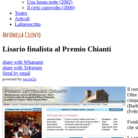
Una lunga notte (2002)
Il cielo capovolto (2000)
Teatro
Articoli
Lalineascritta
Lisario finalista al Premio Chianti
share with Whatsapp
share with Telegram
Send by email
powered by
social2s
Il ro
Oltre
cinqu
(Barb
(Feltr
Fonda
che s
La pr