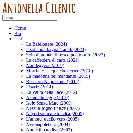
Home
Bio
Libri
La Babilonese (2024)
Il sole non bagna Napoli (2024)
Solo di uomini il bosco può morire (2022)
La caffettiera di carta (2021)
Non leggerai (2019)
Morfisa o l'acqua che dorme (2018)
La madonna dei mandarini (2015)
Bestiario Napoletano (2015)
Lisario (2014)
La Paura della lince (2012)
Asino chi legge (2010)
Isole Senza Mare (2009)
Nessun sogno finisce (2007)
Napoli sul mare luccica (2006)
L'amore, quello vero (2005)
Neronapoletano (2004)
Non è il paradiso (2003)